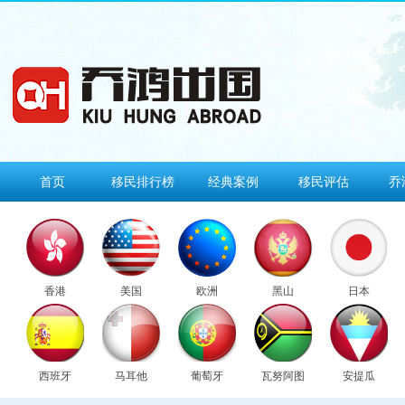
首页
移民排行榜
经典案例
移民评估
乔
香港
美国
欧洲
黑山
日本
西班牙
马耳他
葡萄牙
瓦努阿图
安提瓜