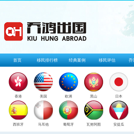
首页
移民排行榜
经典案例
移民评估
乔
香港
美国
欧洲
黑山
日本
西班牙
马耳他
葡萄牙
瓦努阿图
安提瓜