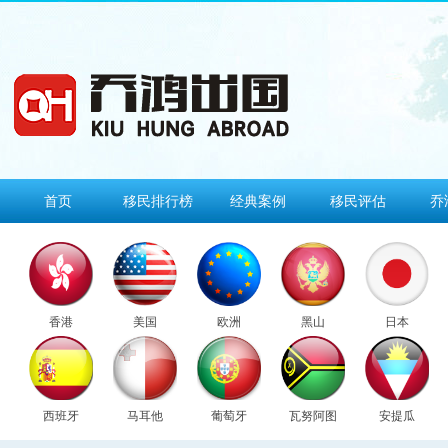
首页
移民排行榜
经典案例
移民评估
乔
香港
美国
欧洲
黑山
日本
西班牙
马耳他
葡萄牙
瓦努阿图
安提瓜