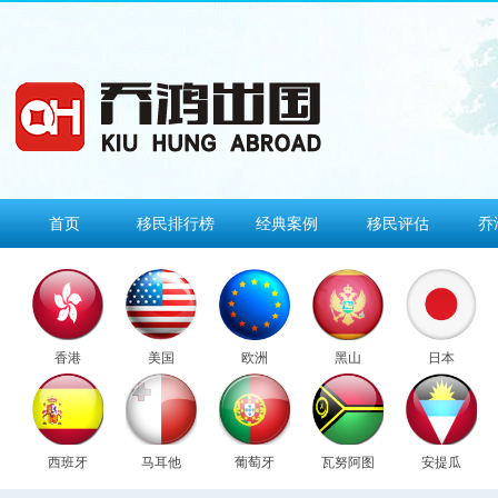
首页
移民排行榜
经典案例
移民评估
乔
香港
美国
欧洲
黑山
日本
西班牙
马耳他
葡萄牙
瓦努阿图
安提瓜