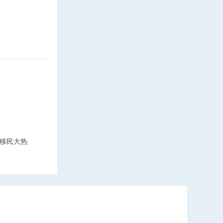
！
移民大热