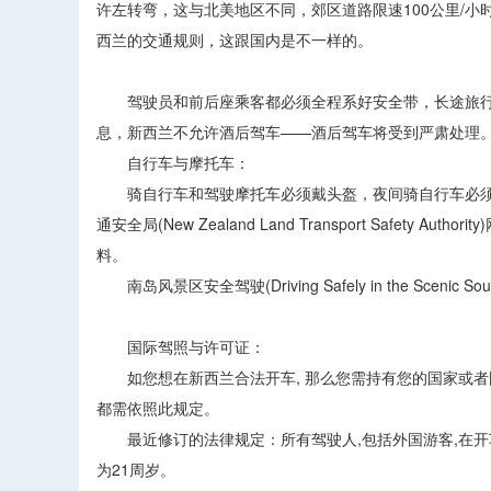
许左转弯，这与北美地区不同，郊区道路限速100公里/小时
西兰的交通规则，这跟国内是不一样的。
驾驶员和前后座乘客都必须全程系好安全带，长途旅行之
息，新西兰不允许酒后驾车——酒后驾车将受到严肃处理
自行车与摩托车：
骑自行车和驾驶摩托车必须戴头盔，夜间骑自行车必须
通安全局(New Zealand Land Transport Saf
料。
南岛风景区安全驾驶(Driving Safely in the Sce
国际驾照与许可证：
如您想在新西兰合法开车, 那么您需持有您的国家或者国
都需依照此规定。
最近修订的法律规定：所有驾驶人,包括外国游客,在开
为21周岁。