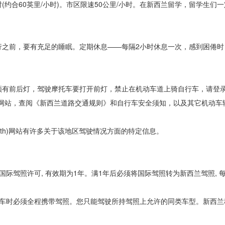
(约合60英里/小时)。市区限速50公里/小时。在新西兰留学，留学生们
前，要有充足的睡眠。定期休息——每隔2小时休息一次，感到困倦时
。
有前后灯，驾驶摩托车要打开前灯，禁止在机动车道上骑自行车，请登
ety Authority)网站，查阅《新西兰道路交通规则》和自行车安全须知，以及其它
nic South)网站有许多关于该地区驾驶情况方面的特定信息。
际驾照许可, 有效期为1年。满1年后必须将国际驾照转为新西兰驾照, 
车时必须全程携带驾照。您只能驾驶所持驾照上允许的同类车型。新西兰