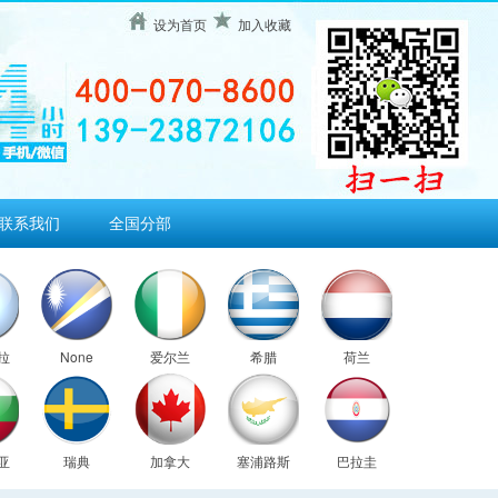
设为首页
加入收藏
联系我们
全国分部
拉
None
爱尔兰
希腊
荷兰
亚
瑞典
加拿大
塞浦路斯
巴拉圭