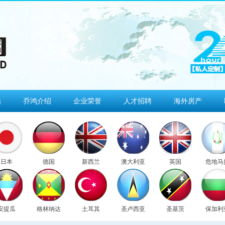
估
乔鸿介绍
企业荣誉
人才招聘
海外房产
日本
德国
新西兰
澳大利亚
英国
危地马
安提瓜
格林纳达
土耳其
圣卢西亚
圣基茨
保加利