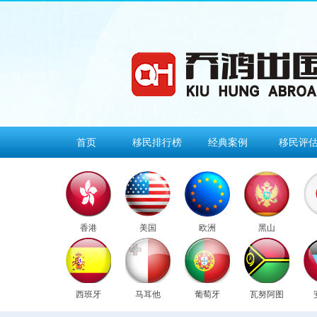
首页
移民排行榜
经典案例
移民评
香港
美国
欧洲
黑山
西班牙
马耳他
葡萄牙
瓦努阿图