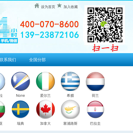
设为首页
加入收藏
联系我们
全国分部
拉
None
爱尔兰
希腊
荷兰
亚
瑞典
加拿大
塞浦路斯
巴拉圭