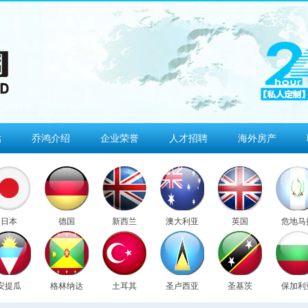
估
乔鸿介绍
企业荣誉
人才招聘
海外房产
日本
德国
新西兰
澳大利亚
英国
危地马
安提瓜
格林纳达
土耳其
圣卢西亚
圣基茨
保加利