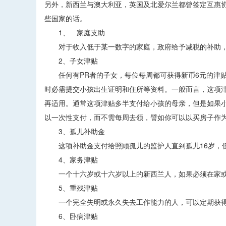
另外，新西兰与澳大利亚，英国及北爱尔兰都曾签定互惠
些国家的话。
1、 家庭支助
对于收入低于某一数字的家庭，政府给予减税的补助，
2、子女津贴
任何有PR者的子女，每位每周都可获得新币6元的津贴
时必需提交小孩出生证明和住所等资料。一般而言，这项津
再适用。通常这项津贴多半支付给小孩的母亲，但是如果
以一次性支付，而不需每周去领，譬如你可以以买房子作
3、孤儿补助金
这项补助金支付给照顾孤儿的监护人直到孤儿16岁，但
4、家务津贴
一个十六岁或十六岁以上的新西兰人，如果必须在家或
5、重残津贴
一个完全失明或永久失去工作能力的人，可以定期获得
6、卧病津贴