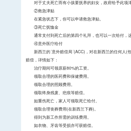
对于丈夫死亡而有小孩要抚养的妇女，政府给予此项津
②救急津贴
在紧急状态下，你可以申请救急津贴。
③死亡抚恤金
通常支付到死亡后的第四个礼拜，也可以一次给付，这
④意外医疗给付
新西兰的´意外赔偿局´(ACC)，对在新西兰的任何人
赔偿，详情如下：
治疗期间可领原薪80%的工资。
领取合理的医药费和保健费用。
领取合理的照顾费用。
领取终身残废、疤痕等赔偿。
如重伤死亡，家人可领取死亡给付。
领取合理丧葬费用(在新西兰下葬)。
得到为新工作所需的训练费用。
如衣物、牙齿等受损亦可获赔偿。