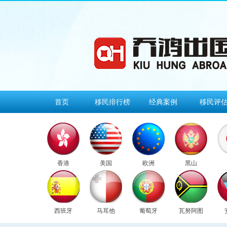
首页
移民排行榜
经典案例
移民评
香港
美国
欧洲
黑山
西班牙
马耳他
葡萄牙
瓦努阿图