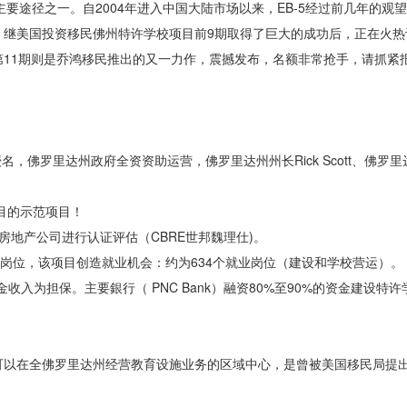
主要途径之一。自2004年进入中国大陆市场以来，EB-5经过前几年的观
继美国投资移民佛州特许学校项目前9期取得了巨大的成功后，正在火热
11期则是乔鸿移民推出的又一力作，震撼发布，名额非常抢手，请抓紧
中心直接授名，佛罗里达州政府全资资助运营，佛罗里达州州长Rick Scott、佛
项目的示范项目！
房地产公司进行认证评估（CBRE世邦魏理仕)。
0个就业岗位，该项目创造就业机会：约为634个就业岗位（建设和学校营运）。
金收入为担保。主要銀行（ PNC Bank）融资80%至90%的资金建设特
》
可以在全佛罗里达州经营教育设施业务的区域中心，是曾被美国移民局提