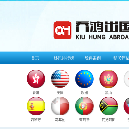
首页
移民排行榜
经典案例
移民评
香港
美国
欧洲
黑山
西班牙
马耳他
葡萄牙
瓦努阿图