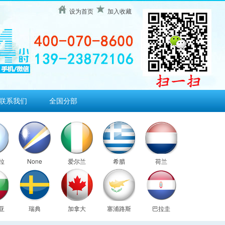
设为首页
加入收藏
联系我们
全国分部
拉
None
爱尔兰
希腊
荷兰
亚
瑞典
加拿大
塞浦路斯
巴拉圭