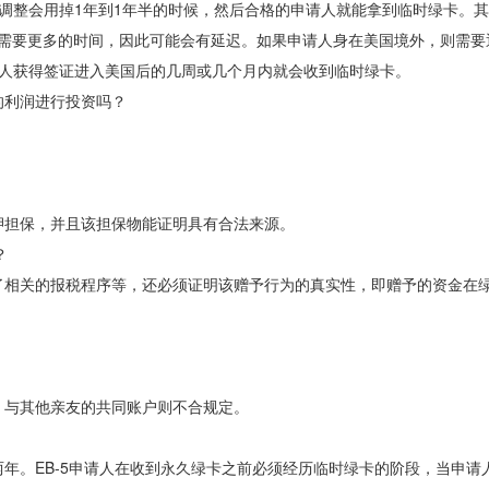
身份调整会用掉1年到1年半的时候，然后合格的申请人就能拿到临时绿卡。其中
查会需要更多的时间，因此可能会有延迟。如果申请人身在美国境外，则需
请人获得签证进入美国后的几周或几个月内就会收到临时绿卡。
的利润进行投资吗？
押担保，并且该担保物能证明具有合法来源。
？
了相关的报税程序等，还必须证明该赠予行为的真实性，即赠予的资金在
。与其他亲友的共同账户则不合规定。
年。EB-5申请人在收到永久绿卡之前必须经历临时绿卡的阶段，当申请