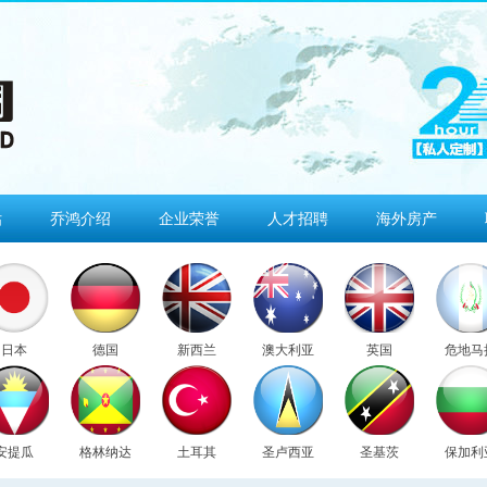
估
乔鸿介绍
企业荣誉
人才招聘
海外房产
日本
德国
新西兰
澳大利亚
英国
危地马
安提瓜
格林纳达
土耳其
圣卢西亚
圣基茨
保加利