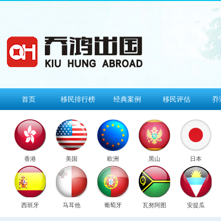
首页
移民排行榜
经典案例
移民评估
乔
香港
美国
欧洲
黑山
日本
西班牙
马耳他
葡萄牙
瓦努阿图
安提瓜