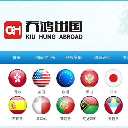
首页
移民排行榜
经典案例
移民评估
乔
香港
美国
欧洲
黑山
日本
西班牙
马耳他
葡萄牙
瓦努阿图
安提瓜