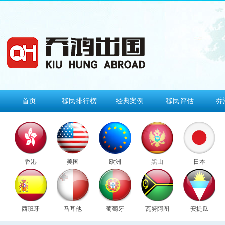
首页
移民排行榜
经典案例
移民评估
乔
香港
美国
欧洲
黑山
日本
西班牙
马耳他
葡萄牙
瓦努阿图
安提瓜