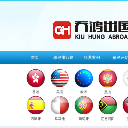
首页
移民排行榜
经典案例
移民评
香港
美国
欧洲
黑山
西班牙
马耳他
葡萄牙
瓦努阿图