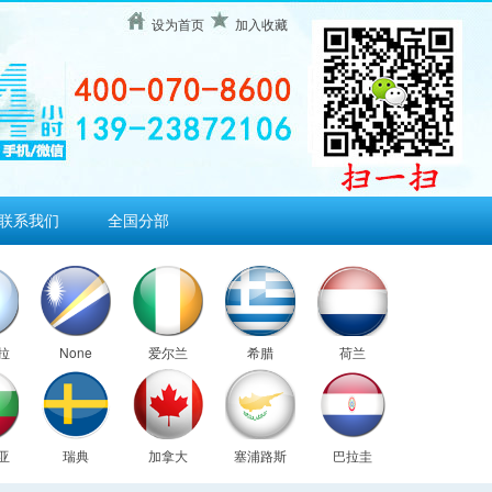
设为首页
加入收藏
联系我们
全国分部
拉
None
爱尔兰
希腊
荷兰
亚
瑞典
加拿大
塞浦路斯
巴拉圭