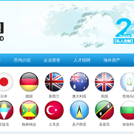
估
乔鸿介绍
企业荣誉
人才招聘
海外房产
日本
德国
新西兰
澳大利亚
英国
危地马
安提瓜
格林纳达
土耳其
圣卢西亚
圣基茨
保加利