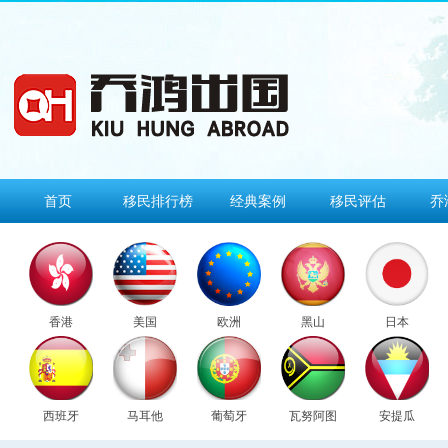
首页
移民排行榜
经典案例
移民评估
乔
香港
美国
欧洲
黑山
日本
西班牙
马耳他
葡萄牙
瓦努阿图
安提瓜