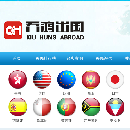
首页
移民排行榜
经典案例
移民评估
乔
香港
美国
欧洲
黑山
日本
西班牙
马耳他
葡萄牙
瓦努阿图
安提瓜