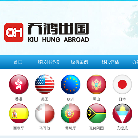
首页
移民排行榜
经典案例
移民评估
乔
香港
美国
欧洲
黑山
日本
西班牙
马耳他
葡萄牙
瓦努阿图
安提瓜