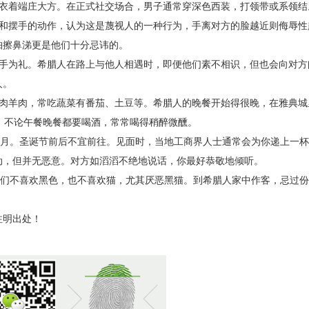
着端庄大方。在正式社交场合，男子通常穿深色西装，打领带或系领结
摆手的动作，认为这是蔑视人的一种行为，手离对方的脸越近则侮辱性
帕擦鼻涕更是他们十分忌讳的。
为礼。希腊人在路上与他人相遇时，即便他们素不相识，但也会向对方
人。
羊肉，常吃蔬菜有番茄、土豆等。希腊人的晚餐开始得很晚，在雅典城
，不论午餐晚餐都要喝酒，常常喝得稍醉微醺。
月。圣诞节前后不宜前往。见面时，当地工商界人士通常会为你递上一杯
动，但并无恶意。对方如滔滔不绝地说话，你最好恭敬地倾听。
们不喜欢黑色，也不喜欢猫，尤其厌恶黑猫。到希腊人家中作客，忌过份
注明出处！