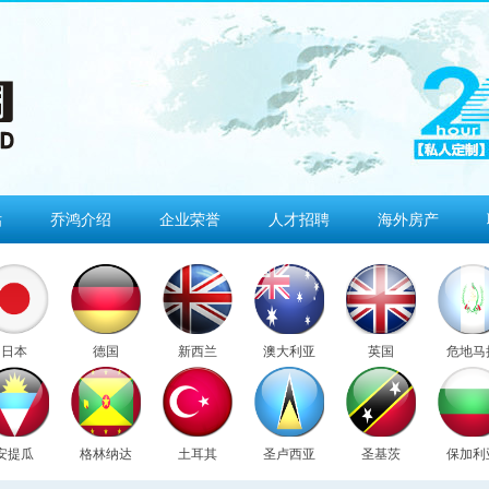
估
乔鸿介绍
企业荣誉
人才招聘
海外房产
日本
德国
新西兰
澳大利亚
英国
危地马
安提瓜
格林纳达
土耳其
圣卢西亚
圣基茨
保加利