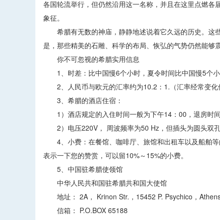
各国轮流举行，但仍然沿用这一名称，并且在这里点燃各届
象征。
希腊有无数的神庙，静静地述说着它久远的历史。这些
是，那些精美的石雕、科学的布局、恢弘的气势仍然能够
你不可忽视的希腊实用信息
1、时差：比中国慢6个小时，夏令时间比中国慢5个小时
2、人民币与欧元的汇率约为10.2：1.（汇率经常变化
3、希腊的酒店住宿：
1）酒店规定的入住时间一般为下午14：00，退房时间
2）电压220V， 周波频率为50 Hz，但插头为圆头
4、小费：在餐馆、咖啡厅、旅馆和出租车以及船舶等的
表示一下您的赞赏，可以留10%～15%的小费。
5、中国驻希腊使领馆
中华人民共和国驻希腊共和国大使馆
地址： 2A， Krinon Str.，15452 P. Psychico，Athen
信箱： P.O.BOX 65188