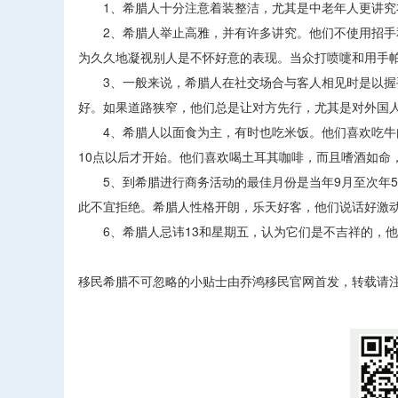
1、希腊人十分注意着装整洁，尤其是中老年人更讲究衣
2、希腊人举止高雅，并有许多讲究。他们不使用招手和
为久久地凝视别人是不怀好意的表现。当众打喷嚏和用手
3、一般来说，希腊人在社交场合与客人相见时是以握手
好。如果道路狭窄，他们总是让对方先行，尤其是对外国
4、希腊人以面食为主，有时也吃米饭。他们喜欢吃牛肉
10点以后才开始。他们喜欢喝土耳其咖啡，而且嗜酒如命
5、到希腊进行商务活动的最佳月份是当年9月至次年5
此不宜拒绝。希腊人性格开朗，乐天好客，他们说话好激
6、希腊人忌讳13和星期五，认为它们是不吉祥的，他
移民希腊不可忽略的小贴士由乔鸿移民官网首发，转载请