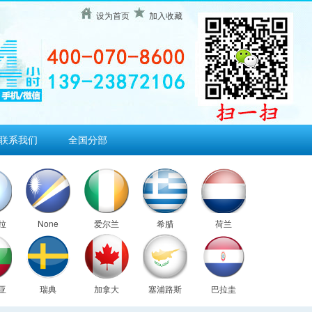
设为首页
加入收藏
联系我们
全国分部
拉
None
爱尔兰
希腊
荷兰
亚
瑞典
加拿大
塞浦路斯
巴拉圭