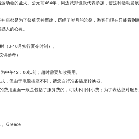
运动会的圣火。公元前464年，周边城邦也派代表参加，使这种活动发
神庙都是为了祭奠天神而建，历经了岁月的沧桑，游客们现在只能看到
震撼人的心灵。
（3-10月实行夏令时制）。
仅供参考）
为中午12：00以前；超时需要加收费用。
双孔式，但由于电源插座不同，请您自行准备插座转换器。
费用里面一般是包括了服务费的，可以不用付小费；为了表达您对服务
s， Greece