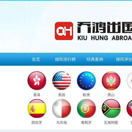
首页
移民排行榜
经典案例
移民评
香港
美国
欧洲
黑山
西班牙
马耳他
葡萄牙
瓦努阿图