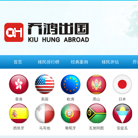
首页
移民排行榜
经典案例
移民评估
乔
香港
美国
欧洲
黑山
日本
西班牙
马耳他
葡萄牙
瓦努阿图
安提瓜