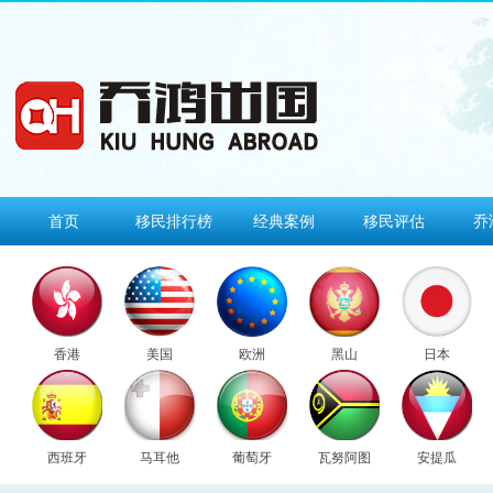
首页
移民排行榜
经典案例
移民评估
乔
香港
美国
欧洲
黑山
日本
西班牙
马耳他
葡萄牙
瓦努阿图
安提瓜