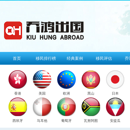
首页
移民排行榜
经典案例
移民评估
乔
香港
美国
欧洲
黑山
日本
西班牙
马耳他
葡萄牙
瓦努阿图
安提瓜