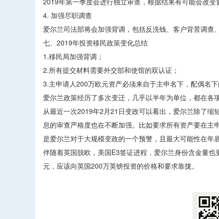
2019年第一季度会进行独立审查，根据结果有可能会改变
4. 加强尽职调查
爱尔兰司法部将会加强背调，包括反洗钱、客户背景调查
七、2019年投资移民政策变化总结
1.移民局加强背调；
2.所有提交材料需要外交部和使馆的双认证；
3.主申请人200万欧元资产必须来自于主申名下，配偶名
爱尔兰政策经历了多次变迁，几乎以半年为单位，都在各
从最近一次2019年2月21日变政可以看出，爱尔兰除
息的审查严格度也在不断加强。比如要求所有资产要在主
是爱尔兰对于大规模变政的一个预警，且最大可能性在年
伴随着英国脱欧，美国E3签证进程，爱尔兰身份含金量也
元，应该向英国200万英镑投资的价格和要求靠拢。