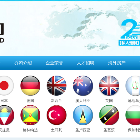
估
乔鸿介绍
企业荣誉
人才招聘
海外房产
日本
德国
新西兰
澳大利亚
英国
危地马
安提瓜
格林纳达
土耳其
圣卢西亚
圣基茨
保加利