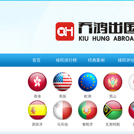
首页
移民排行榜
经典案例
移民评
香港
美国
欧洲
黑山
西班牙
马耳他
葡萄牙
瓦努阿图