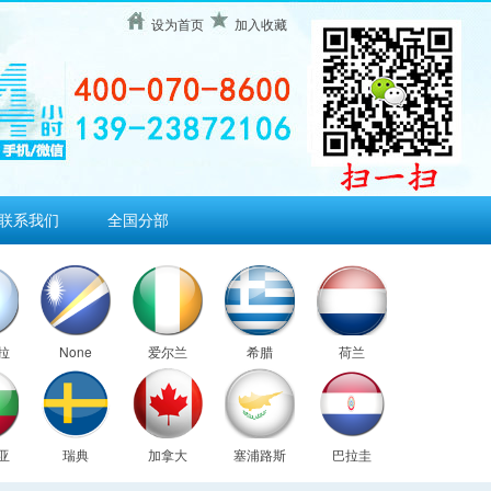
设为首页
加入收藏
联系我们
全国分部
拉
None
爱尔兰
希腊
荷兰
亚
瑞典
加拿大
塞浦路斯
巴拉圭