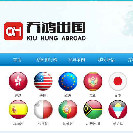
首页
移民排行榜
经典案例
移民评估
乔
香港
美国
欧洲
黑山
日本
西班牙
马耳他
葡萄牙
瓦努阿图
安提瓜