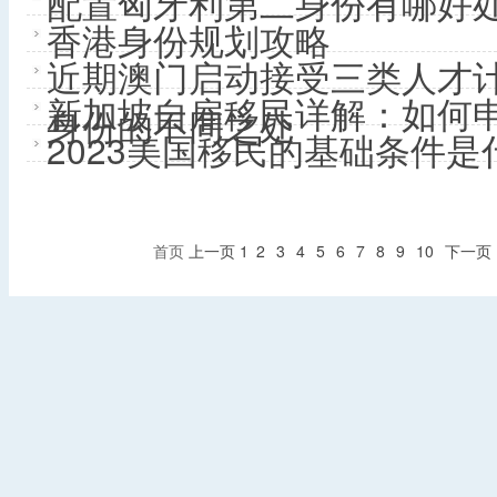
配置匈牙利第二身份有哪好
香港身份规划攻略
近期澳门启动接受三类人才
新加坡自雇移民详解：如何
身份的不同之处
2023美国移民的基础条件是
首页
上一页
1
2
3
4
5
6
7
8
9
10
下一页