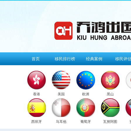
首页
移民排行榜
经典案例
移民评
香港
美国
欧洲
黑山
西班牙
马耳他
葡萄牙
瓦努阿图