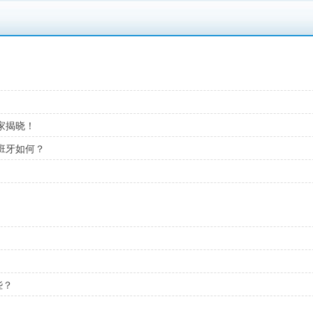
家揭晓！
班牙如何？
些？