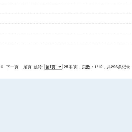
10
下一页
尾页
跳转:
25
条/页，
页数：1
/12
，共
296
条记录