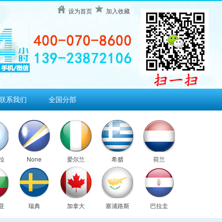
设为首页
加入收藏
联系我们
全国分部
拉
None
爱尔兰
希腊
荷兰
亚
瑞典
加拿大
塞浦路斯
巴拉圭