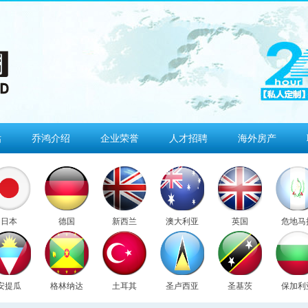
估
乔鸿介绍
企业荣誉
人才招聘
海外房产
日本
德国
新西兰
澳大利亚
英国
危地马
安提瓜
格林纳达
土耳其
圣卢西亚
圣基茨
保加利