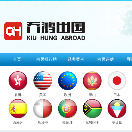
首页
移民排行榜
经典案例
移民评估
乔
香港
美国
欧洲
黑山
日本
西班牙
马耳他
葡萄牙
瓦努阿图
安提瓜