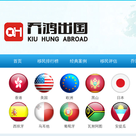
首页
移民排行榜
经典案例
移民评估
乔
香港
美国
欧洲
黑山
日本
西班牙
马耳他
葡萄牙
瓦努阿图
安提瓜