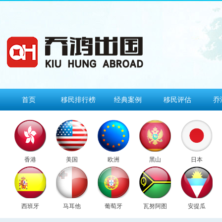
首页
移民排行榜
经典案例
移民评估
乔
香港
美国
欧洲
黑山
日本
西班牙
马耳他
葡萄牙
瓦努阿图
安提瓜