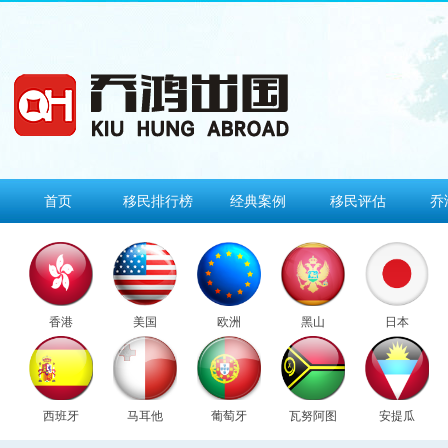
首页
移民排行榜
经典案例
移民评估
乔
香港
美国
欧洲
黑山
日本
西班牙
马耳他
葡萄牙
瓦努阿图
安提瓜