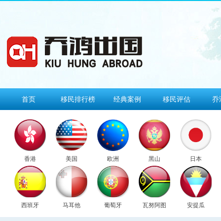
首页
移民排行榜
经典案例
移民评估
乔
香港
美国
欧洲
黑山
日本
西班牙
马耳他
葡萄牙
瓦努阿图
安提瓜