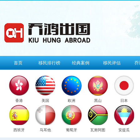
首页
移民排行榜
经典案例
移民评估
乔
香港
美国
欧洲
黑山
日本
西班牙
马耳他
葡萄牙
瓦努阿图
安提瓜