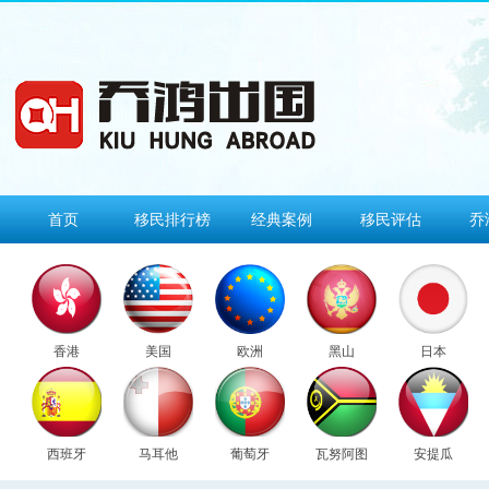
首页
移民排行榜
经典案例
移民评估
乔
香港
美国
欧洲
黑山
日本
西班牙
马耳他
葡萄牙
瓦努阿图
安提瓜