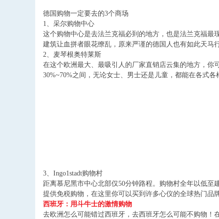
德国购物一定要去的
3
个商场
1
、采尔购物中心
这个购物中心是去法兰克福必到的地方，也是法兰克福最
建筑让血拼者眼花缭乱，原来严谨的德国人也有如此天马
2
、麦琴根奥特莱斯
在这个欧洲最大、最吸引人的厂家直销店云集的地方，你
30%~70%
之间，无论女士、男士还是儿童，都能在各式各
3
、
Ingo1stadt
购物村
距离慕尼黑市中心北部仅
50
分钟路程。购物村全年以低至
提供免税购物，在这里你可以买到许多心仪的全球热门品
西班牙：用斗牛士的激情购物
去欧洲怎么可能错过西班牙，去西班牙怎么可能不购物！