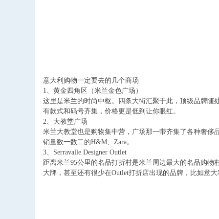
意大利购物一定要去的几个商场
1
、黄金四角区（米兰金色广场）
这里是米兰的时尚中枢。四条大街汇聚于此，顶级品牌随
有款式和码号齐集，价格更是低到让你眼红。
2
、大教堂广场
米兰大教堂也是购物集中营，广场那一带齐集了各种奢侈
销量数一数二的
H&M
、
Zara
。
3
、
Serravalle Designer Outlet
距离米兰
95
公里的名品打折村是米兰周边最大的名品购物
大牌，甚至还有很少在
Outlet
打折店出现的品牌，比如意大