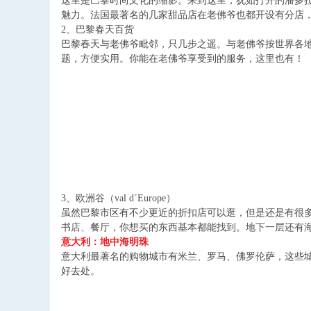
这里是巴黎时尚文化的缩影。来到这里，犹如打开的潘多
魅力。法国最著名的几家甜品店在老佛爷也都开设有分店
2
、巴黎春天百货
巴黎春天与老佛爷毗邻，只几步之遥。与老佛爷按世界各
题，方便实用。你能在老佛爷享受到的服务，这里也有！
3
、欧洲谷（
val d´Europe
）
虽然巴黎市区有不少更近的折扣店可以逛，但是还是有很
书店、餐厅，你想买的东西基本都能找到。地下一层还有
意大利：地中海明珠
意大利最著名的购物城市有米兰、罗马、佛罗伦萨，这些
好去处。