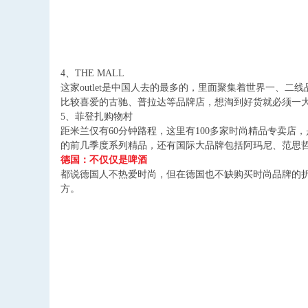
4
、
THE MALL
这家
outlet
是中国人去的最多的，里面聚集着世界一、二线
比较喜爱的古驰、普拉达等品牌店，想淘到好货就必须一
5
、菲登扎购物村
距米兰仅有
60
分钟路程，这里有
100
多家时尚精品专卖店，
的前几季度系列精品，还有国际大品牌包括阿玛尼、范思
德国：不仅仅是啤酒
都说德国人不热爱时尚，但在德国也不缺购买时尚品牌的
方。