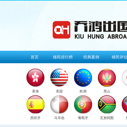
首页
移民排行榜
经典案例
移民评
香港
美国
欧洲
黑山
西班牙
马耳他
葡萄牙
瓦努阿图