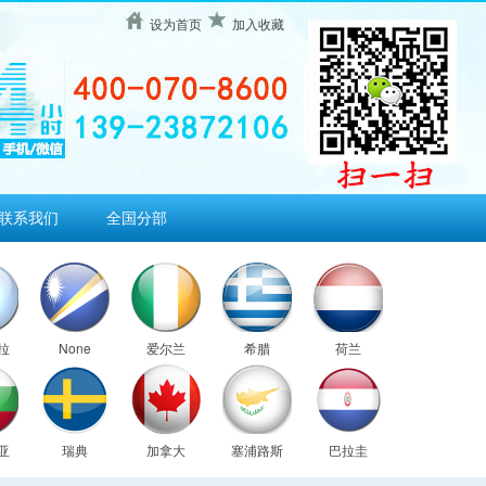
设为首页
加入收藏
联系我们
全国分部
拉
None
爱尔兰
希腊
荷兰
亚
瑞典
加拿大
塞浦路斯
巴拉圭