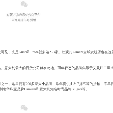
处可见，光是
Gucci
和
Prada
就多达
2~3
家。壮观的
Armani
全球旗舰店也在这
品。意大利最大的百货公司就在此地。而年轻态的品牌集聚于艾曼妞二世
村之一，这里拥有
200
多家大小品牌，常年提供由
3~7
折不等的折扣，不单
利奢华珠宝品牌
Damiani
和意大利知名时尚品牌
Bulgari
等。