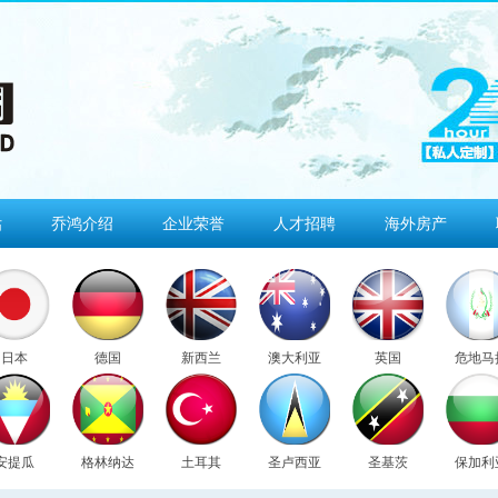
估
乔鸿介绍
企业荣誉
人才招聘
海外房产
日本
德国
新西兰
澳大利亚
英国
危地马
安提瓜
格林纳达
土耳其
圣卢西亚
圣基茨
保加利