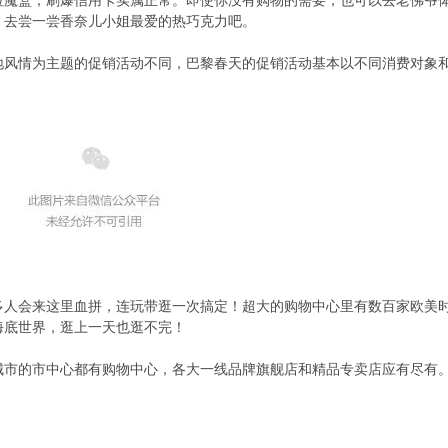
拉魔盒，刷爆信用卡实属正常。即使你没有购物的需要，也可以去老佛爷
，去尝一尝香奈儿小姐最爱的热巧克力吧。
地风情为主题的促销活动不同，巴黎春天的促销活动基本以不同消费对象
多人会来这里血拼，连玩带逛一次搞定！超大的购物中心里有数百家欧美
海底世界，逛上一天也逛不完！
城市的市中心都有购物中心，各大一线品牌旗舰店和精品专卖店应有尽有