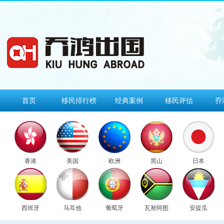
首页
移民排行榜
经典案例
移民评估
乔
香港
美国
欧洲
黑山
日本
西班牙
马耳他
葡萄牙
瓦努阿图
安提瓜