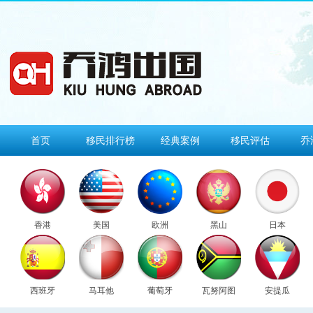
首页
移民排行榜
经典案例
移民评估
乔
香港
美国
欧洲
黑山
日本
西班牙
马耳他
葡萄牙
瓦努阿图
安提瓜