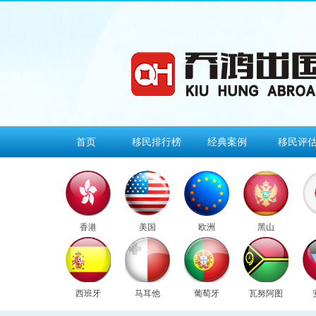
首页
移民排行榜
经典案例
移民评
香港
美国
欧洲
黑山
西班牙
马耳他
葡萄牙
瓦努阿图