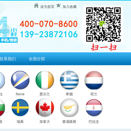
设为首页
加入收藏
联系我们
全国分部
拉
None
爱尔兰
希腊
荷兰
亚
瑞典
加拿大
塞浦路斯
巴拉圭