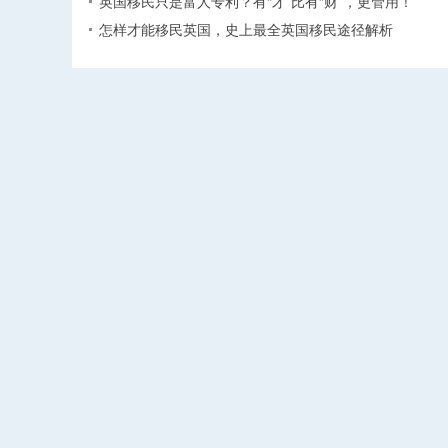
英国移民只是富人专利？有“才”比有“财”，更管用！
怎样才能移民英国，史上最全英国移民途径解析