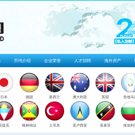
估
乔鸿介绍
企业荣誉
人才招聘
海外房产
日本
德国
新西兰
澳大利亚
英国
危地马
安提瓜
格林纳达
土耳其
圣卢西亚
圣基茨
保加利