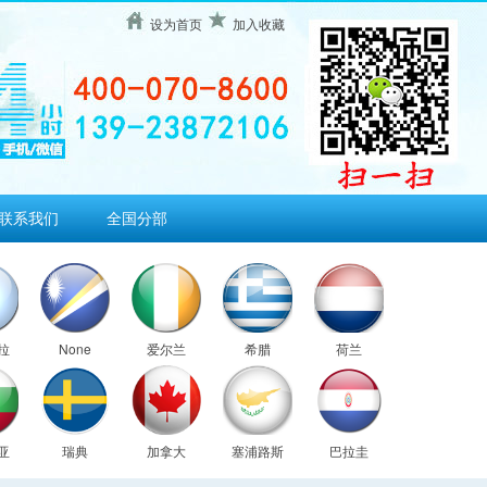
设为首页
加入收藏
联系我们
全国分部
拉
None
爱尔兰
希腊
荷兰
亚
瑞典
加拿大
塞浦路斯
巴拉圭