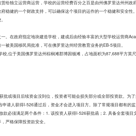
租赁给独立运营商运营，学校的运营经费百分之百是由州佛罗里达州州政
政府稳健的一个财政支持，可以确保这个项目的运作的一个稳健和安全性
校。
。在政府指定地块建造学校，建成后由经验丰富的大型学校运营商Acade
一被美国移民局批准，可在佛罗里达州经营教育业务的EB-5项目。
学校,位于美国佛罗里达州棕榈滩郡博因顿滩，占地面积为87,688平方英尺
26未获批或项目后续资金没到位，投资者可能会损失部分或全部投资款。为
申请人获得I-526通过后，资金才会进入项目方。除了常规项目都有的
款必须满足两个条件：1. 该投资人获得I-526获批函；2. 具备全套项
等，严格保障投资款安全。