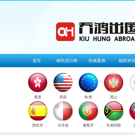
首页
移民排行榜
经典案例
移民评
香港
美国
欧洲
黑山
西班牙
马耳他
葡萄牙
瓦努阿图