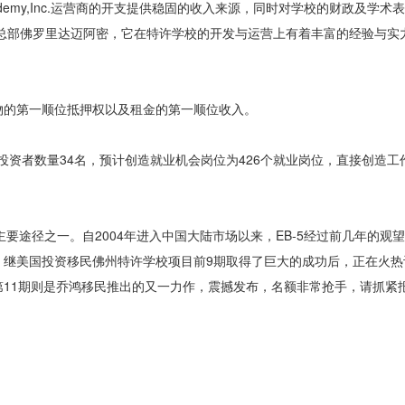
cademy,Inc.运营商的开支提供稳固的收入来源，同时对学校的财政及学
emica总部佛罗里达迈阿密，它在特许学校的开发与运营上有着丰富的经验与
物的第一顺位抵押权以及租金的第一顺位收入。
5投资者数量34名，预计创造就业机会岗位为426个就业岗位，直接创造工作
主要途径之一。自2004年进入中国大陆市场以来，EB-5经过前几年的观
继美国投资移民佛州特许学校项目前9期取得了巨大的成功后，正在火热
11期则是乔鸿移民推出的又一力作，震撼发布，名额非常抢手，请抓紧