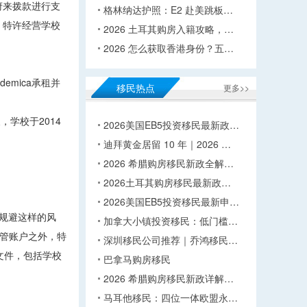
府来拨款进行支
格林纳达护照：E2 赴美跳板…
。特许经营学校
2026 土耳其购房入籍攻略，…
2026 怎么获取香港身份？五…
mica承租并
移民热点
更多>>
，学校于2014
2026美国EB5投资移民最新政…
迪拜黄金居留 10 年｜2026 …
2026 希腊购房移民新政全解…
2026土耳其购房移民最新政…
2026美国EB5投资移民最新申…
了规避这样的风
加拿大小镇投资移民：低门槛…
监管账户之外，特
深圳移民公司推荐｜乔鸿移民…
目文件，包括学校
巴拿马购房移民
2026 希腊购房移民新政详解…
马耳他移民：四位一体欧盟永…