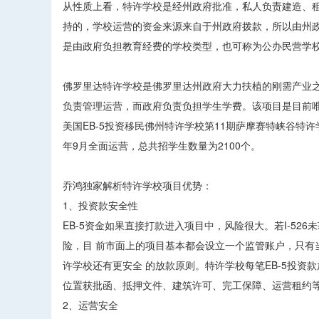
从性质上看，特许学校是经州政府批准，私人负责建造、
持的，学校运营的资金来源来自于州政府拨款，所以由州
是由政府负担教育经费的学校类型，也可称为公办民营学
佛罗里达特许学校是佛罗里达州政府大力扶植的刚需产业之一
负责管理运营，而政府负责负担学生学费。该项目是目前唯
美国EB-5投资移民佛州特许学校第11期萨摩赛特峡谷特许
年9月全面运营，总共招学生数量为2100个。
乔鸿独家解析特许学校项目优势：
1、投资款安全性
EB-5资金如果直接打款进入项目中，风险很大。若I-5
险，目 前市面上的项目基本都会设立一个监管账户，只有当
许学校还有更安全 的放款原则。特许学校每笔EB-5投资款放
位置获批函、抵押文件、建筑许可、完工保障、运营租约
2、运营安全