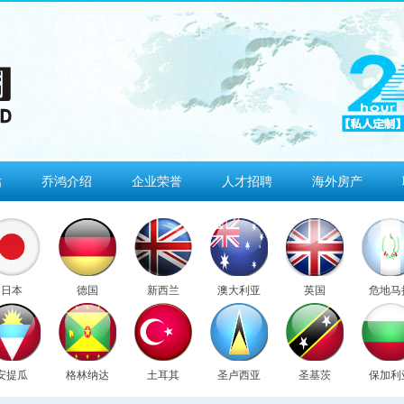
估
乔鸿介绍
企业荣誉
人才招聘
海外房产
日本
德国
新西兰
澳大利亚
英国
危地马
安提瓜
格林纳达
土耳其
圣卢西亚
圣基茨
保加利