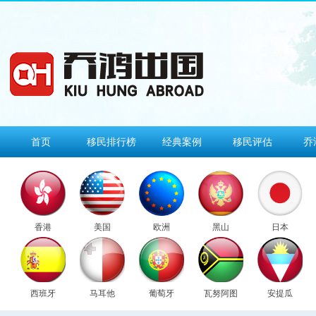
首页
移民排行榜
经典案例
移民评估
乔
香港
美国
欧洲
黑山
日本
西班牙
马耳他
葡萄牙
瓦努阿图
安提瓜