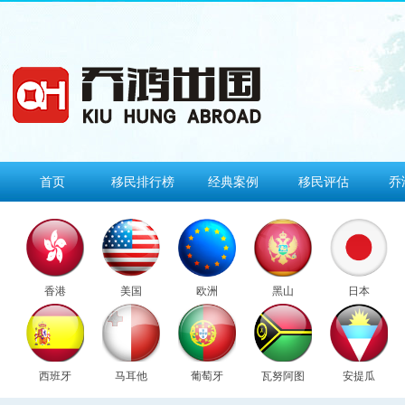
首页
移民排行榜
经典案例
移民评估
乔
香港
美国
欧洲
黑山
日本
西班牙
马耳他
葡萄牙
瓦努阿图
安提瓜