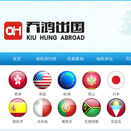
首页
移民排行榜
经典案例
移民评估
乔
香港
美国
欧洲
黑山
日本
西班牙
马耳他
葡萄牙
瓦努阿图
安提瓜