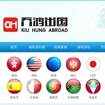
首页
移民排行榜
经典案例
移民评估
乔
香港
美国
欧洲
黑山
日本
西班牙
马耳他
葡萄牙
瓦努阿图
安提瓜