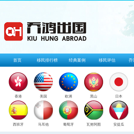
首页
移民排行榜
经典案例
移民评估
乔
香港
美国
欧洲
黑山
日本
西班牙
马耳他
葡萄牙
瓦努阿图
安提瓜