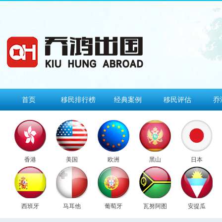
首页
移民排行榜
经典案例
移民评估
乔
香港
美国
欧洲
黑山
日本
西班牙
马耳他
葡萄牙
瓦努阿图
安提瓜