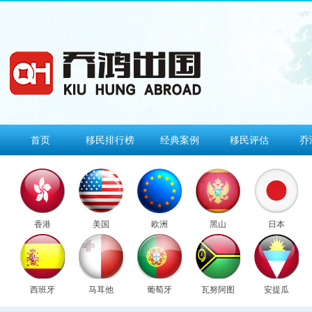
首页
移民排行榜
经典案例
移民评估
乔
香港
美国
欧洲
黑山
日本
西班牙
马耳他
葡萄牙
瓦努阿图
安提瓜