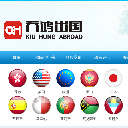
首页
移民排行榜
经典案例
移民评估
乔
香港
美国
欧洲
黑山
日本
西班牙
马耳他
葡萄牙
瓦努阿图
安提瓜