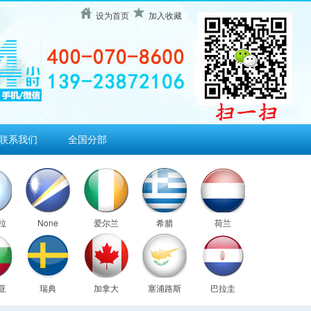
设为首页
加入收藏
联系我们
全国分部
拉
None
爱尔兰
希腊
荷兰
亚
瑞典
加拿大
塞浦路斯
巴拉圭