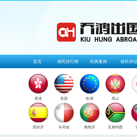
首页
移民排行榜
经典案例
移民评
香港
美国
欧洲
黑山
西班牙
马耳他
葡萄牙
瓦努阿图