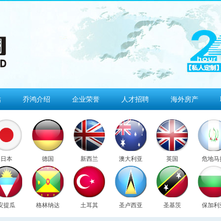
估
乔鸿介绍
企业荣誉
人才招聘
海外房产
日本
德国
新西兰
澳大利亚
英国
危地马
安提瓜
格林纳达
土耳其
圣卢西亚
圣基茨
保加利