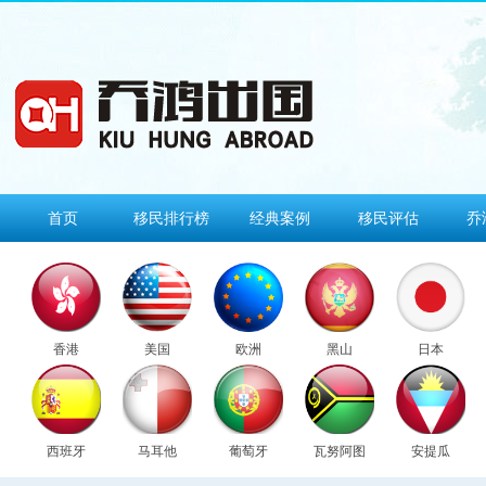
首页
移民排行榜
经典案例
移民评估
乔
香港
美国
欧洲
黑山
日本
西班牙
马耳他
葡萄牙
瓦努阿图
安提瓜