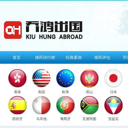
首页
移民排行榜
经典案例
移民评估
乔
香港
美国
欧洲
黑山
日本
西班牙
马耳他
葡萄牙
瓦努阿图
安提瓜