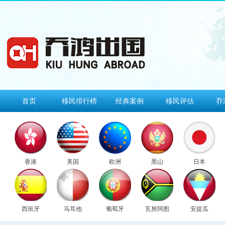
首页
移民排行榜
经典案例
移民评估
乔
香港
美国
欧洲
黑山
日本
西班牙
马耳他
葡萄牙
瓦努阿图
安提瓜