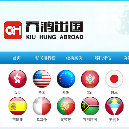
首页
移民排行榜
经典案例
移民评估
乔
香港
美国
欧洲
黑山
日本
西班牙
马耳他
葡萄牙
瓦努阿图
安提瓜