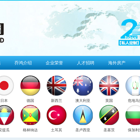
估
乔鸿介绍
企业荣誉
人才招聘
海外房产
日本
德国
新西兰
澳大利亚
英国
危地马
安提瓜
格林纳达
土耳其
圣卢西亚
圣基茨
保加利