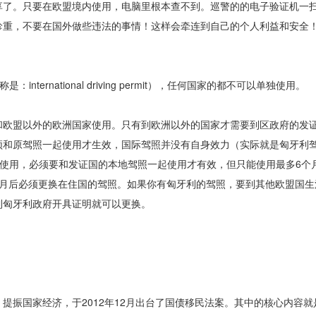
享了。只要在欧盟境内使用，电脑里根本查不到。巡警的的电子验证机一
珍重，不要在国外做些违法的事情！这样会牵连到自己的个人利益和安全
ernational driving permit），任何国家的都不可以单独使用。
和欧盟以外的欧洲国家使用。只有到欧洲以外的国家才需要到区政府的发
须和原驾照一起使用才生效，国际驾照并没有自身效力（实际就是匈牙利
独使用，必须要和发证国的本地驾照一起使用才有效，但只能使用最多6个
个月后必须更换在住国的驾照。如果你有匈牙利的驾照，要到其他欧盟国生
到匈牙利政府开具证明就可以更换。
振国家经济，于2012年12月出台了国债移民法案。其中的核心内容就