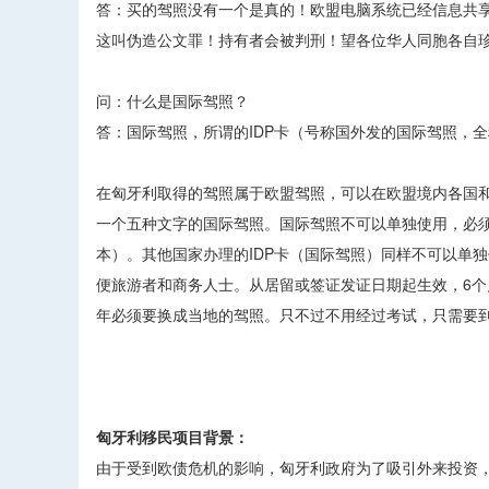
答：买的驾照没有一个是真的！欧盟电脑系统已经信息共
这叫伪造公文罪！持有者会被判刑！望各位华人同胞各自
问：什么是国际驾照？
答：国际驾照，所谓的IDP卡（号称国外发的国际驾照，全称是：int
在匈牙利取得的驾照属于欧盟驾照，可以在欧盟境内各国
一个五种文字的国际驾照。国际驾照不可以单独使用，必
本）。其他国家办理的IDP卡（国际驾照）同样不可以单
便旅游者和商务人士。从居留或签证发证日期起生效，6
年必须要换成当地的驾照。只不过不用经过考试，只需要
匈牙利移民项目背景：
由于受到欧债危机的影响，匈牙利政府为了吸引外来投资，提