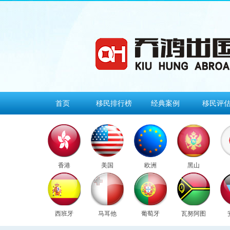
首页
移民排行榜
经典案例
移民评
香港
美国
欧洲
黑山
西班牙
马耳他
葡萄牙
瓦努阿图