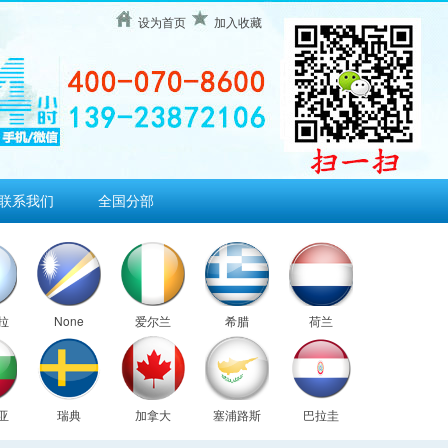
设为首页
加入收藏
联系我们
全国分部
拉
None
爱尔兰
希腊
荷兰
亚
瑞典
加拿大
塞浦路斯
巴拉圭