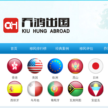
首页
移民排行榜
经典案例
移民评估
乔
香港
美国
欧洲
黑山
日本
西班牙
马耳他
葡萄牙
瓦努阿图
安提瓜