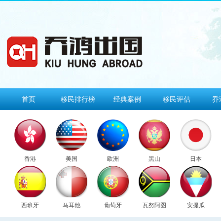
首页
移民排行榜
经典案例
移民评估
乔
香港
美国
欧洲
黑山
日本
西班牙
马耳他
葡萄牙
瓦努阿图
安提瓜