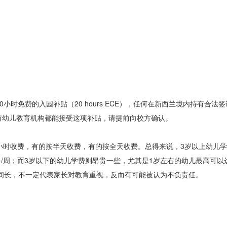
时免费的入园补贴（20 hours ECE），任何在新西兰境内持有合法
有幼儿教育机构都能接受这项补贴，请提前向校方确认。
收费，有的按半天收费，有的按全天收费。总得来说，3岁以上幼儿学费
多/周；而3岁以下的幼儿学费则昂贵一些，尤其是1岁左右的幼儿最高可以达到
间长，不一定代表家长对教育重视，反而有可能被认为不负责任。