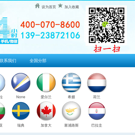
设为首页
加入收藏
联系我们
全国分部
拉
None
爱尔兰
希腊
荷兰
亚
瑞典
加拿大
塞浦路斯
巴拉圭