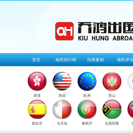
首页
移民排行榜
经典案例
移民评
香港
美国
欧洲
黑山
西班牙
马耳他
葡萄牙
瓦努阿图